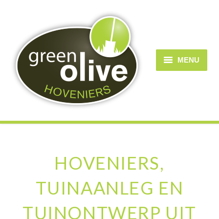
MENU
Home
Over Greenolive
Diensten
HOVENIERS,
Projecten/portfolio
Contact
TUINAANLEG EN
TUINONTWERP UIT