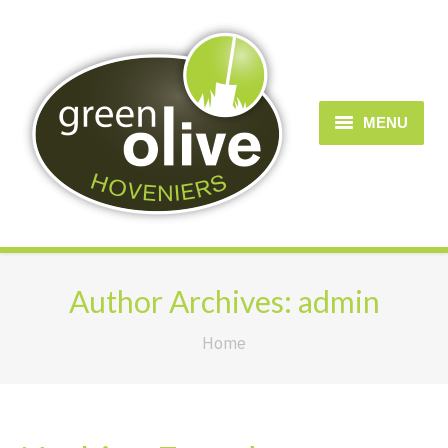
MENU
Home
Over Greenolive
Diensten
Author Archives:
admin
Projecten/portfolio
You are here:
Home
Contact