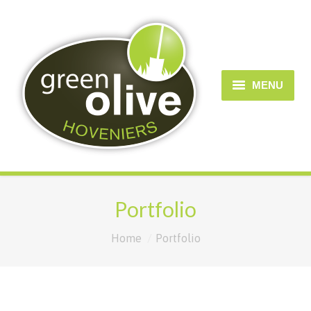
MENU
Home
Over Greenolive
Diensten
Portfolio
Projecten/portfolio
You are here:
Home
Portfolio
Contact